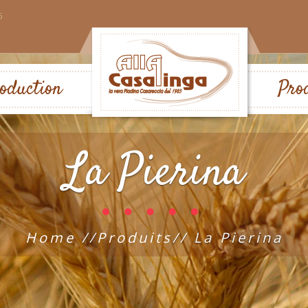
5
oduction
Pro
La Pierina
Home
//
Produits
//
La Pierina