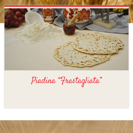
Piadina “Frastagliata”